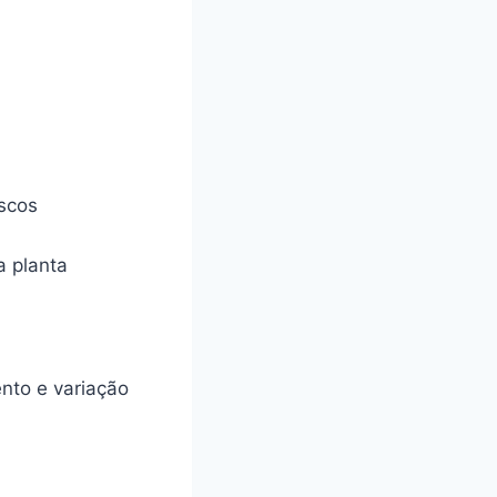
iscos
a planta
ento e variação