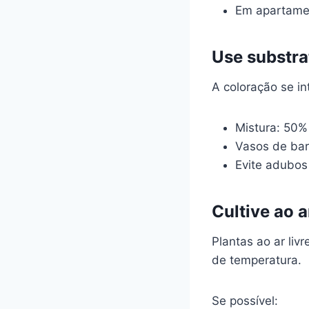
Em apartamen
Use substra
A coloração se in
Mistura: 50% 
Vasos de bar
Evite adubos 
Cultive ao a
Plantas ao ar liv
de temperatura.
Se possível: