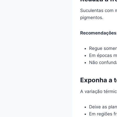
Suculentas com 
pigmentos.
Recomendações
Regue soment
Em épocas ma
Não confunda
Exponha a 
A variação térmic
Deixe as plan
Em regiões f