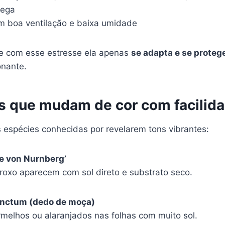
rega
 boa ventilação e baixa umidade
re com esse estresse ela apenas
se adapta e se proteg
onante.
s que mudam de cor com facilid
 espécies conhecidas por revelarem tons vibrantes:
le von Nurnberg’
e roxo aparecem com sol direto e substrato seco.
inctum (dedo de moça)
rmelhos ou alaranjados nas folhas com muito sol.