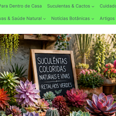
Para Dentro de Casa
Suculentas & Cactos
Cuidado
vas & Saúde Natural
Notícias Botânicas
Artigos