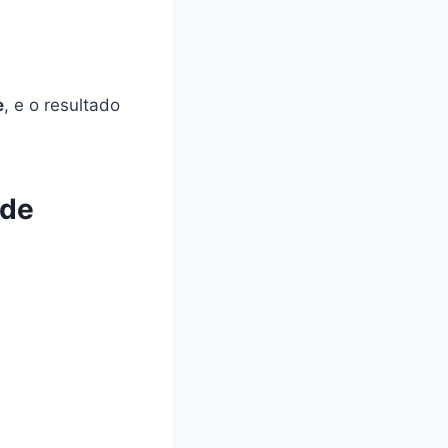
e
, e o resultado
ade