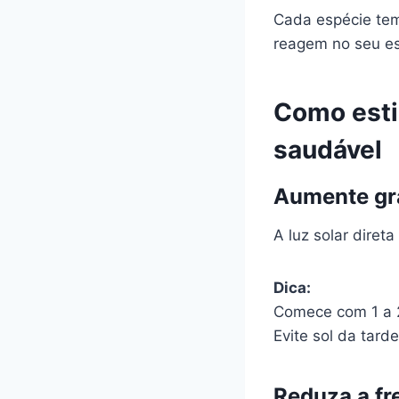
Cada espécie tem
reagem no seu e
Como esti
saudável
Aumente gr
A luz solar diret
Dica:
Comece com 1 a 2
Evite sol da tar
Reduza a fr