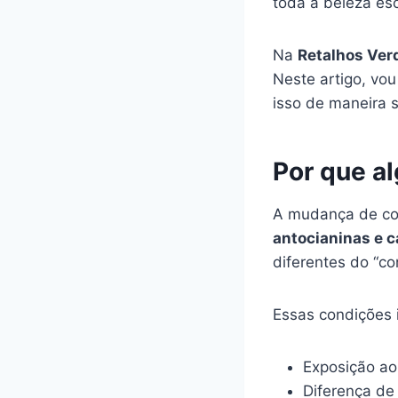
toda a beleza es
Na
Retalhos Ver
Neste artigo, vo
isso de maneira 
Por que a
A mudança de cor
antocianinas e 
diferentes do “co
Essas condições 
Exposição ao
Diferença de 