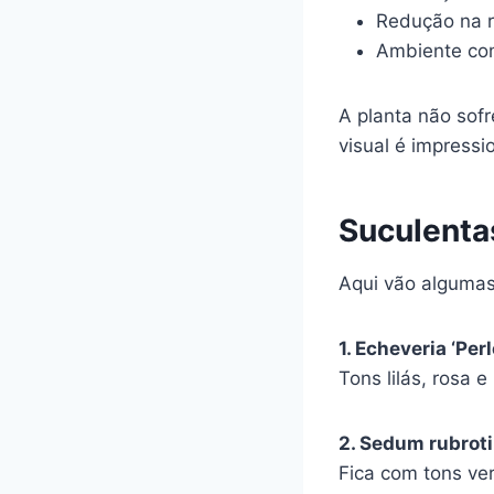
Redução na 
Ambiente com
A planta não sof
visual é impressi
Suculenta
Aqui vão algumas
1. Echeveria ‘Per
Tons lilás, rosa 
2. Sedum rubrot
Fica com tons ve