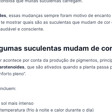
condida que muitas suculentas carregam.
des
, essas mudanças sempre foram motivo de encanto (
u te mostrar quais são as suculentas que mudam de cor
saudável e consciente.
lgumas suculentas mudam de co
 acontece por conta da produção de pigmentos, princi
carotenoides
, que são ativados quando a planta passa p
nforto pleno”.
incluem:
 sol mais intenso
temperatura (frio à noite e calor durante o dia)