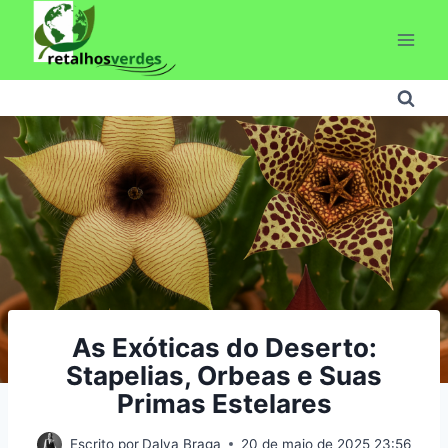
Pular
para
o
Conteúdo
As Exóticas do Deserto:
Stapelias, Orbeas e Suas
Primas Estelares
Escrito por
Dalva Braga
20 de maio de 2025 23:56