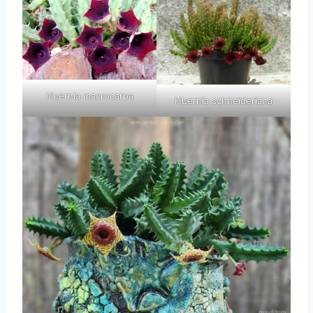
Huernia macrocarpa
Huernia schneideriana