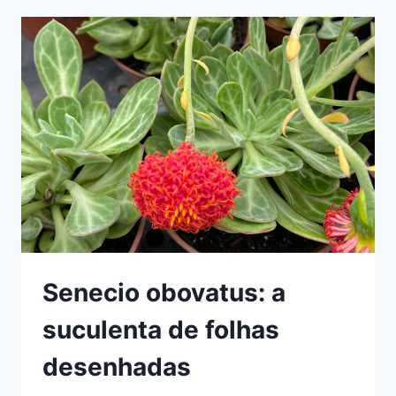
SOBRE
UM
DOS
GÊNEROS
MAIS
FASCINANTES
ENTRE
AS
SUCULENTAS
Senecio obovatus: a
suculenta de folhas
desenhadas