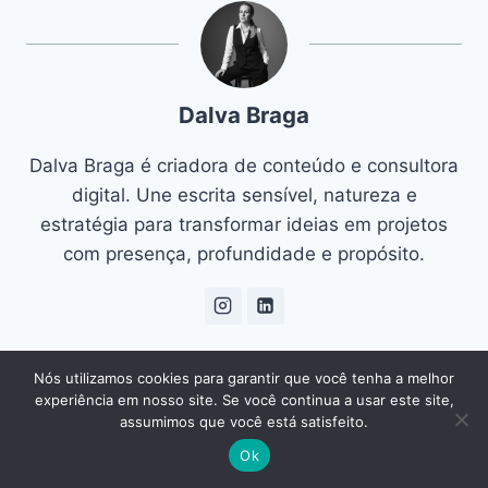
Dalva Braga
Dalva Braga é criadora de conteúdo e consultora
digital. Une escrita sensível, natureza e
estratégia para transformar ideias em projetos
com presença, profundidade e propósito.
Nós utilizamos cookies para garantir que você tenha a melhor
experiência em nosso site. Se você continua a usar este site,
Navegação
assumimos que você está satisfeito.
ANTERIOR
PRÓXIMO
Ok
Manual de Decoração:
Cultivar plantas dentro
de