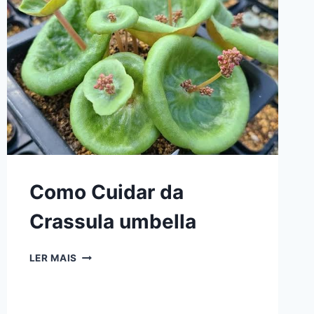
Como Cuidar da
Crassula umbella
COMO
LER MAIS
CUIDAR
DA
CRASSULA
UMBELLA