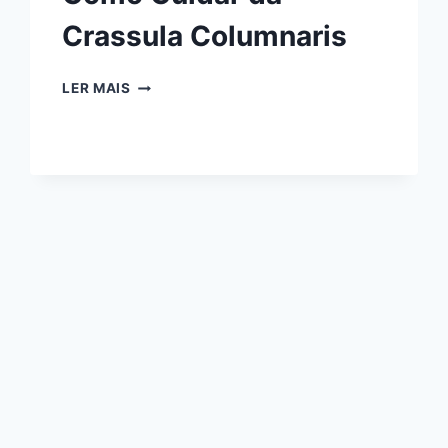
Crassula Columnaris
COMO
LER MAIS
CUIDAR
DA
CRASSULA
COLUMNARIS