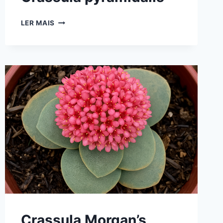
COMO
LER MAIS
CUIDAR
DA
CRASSULA
PYRAMIDALIS
Crassula Morgan’s