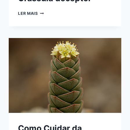
COMO
LER MAIS
CUIDAR
DA
CRASSULA
DECEPTOR
Como Cuidar da