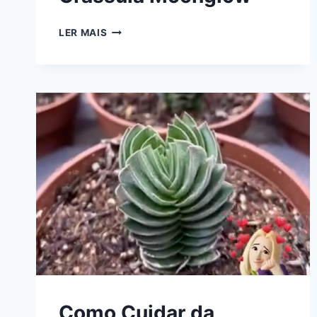
COMO
LER MAIS
CUIDAR
DA
CRASSULA
MOONGLOW
Como Cuidar da