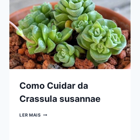
Como Cuidar da
Crassula susannae
COMO
LER MAIS
CUIDAR
DA
CRASSULA
SUSANNAE