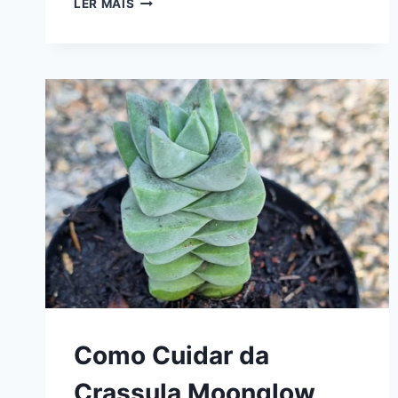
LER MAIS
PRIMADONNA
VARIEGATA:
A
SUCULENTA
TRICOLOR
QUE
PARECE
PINTADA
À
MÃO
Como Cuidar da
Crassula Moonglow