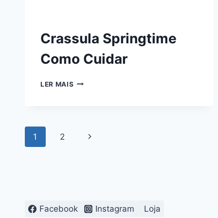
Crassula Springtime
Como Cuidar
CRASSULA
LER MAIS
SPRINGTIME
COMO
CUIDAR
Navegação
Página
1
2
da
Seguinte
Página
Facebook
Instagram
Loja