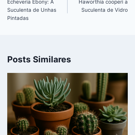
Echeveria Ebony: A
Haworthia cooperi a
de
Suculenta de Unhas
Suculenta de Vidro
Post
Pintadas
Posts Similares