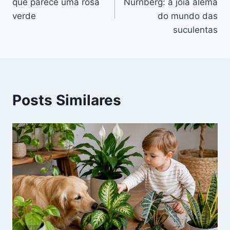
que parece uma rosa
Nurnberg: a joia alemã
Post
verde
do mundo das
suculentas
Posts Similares