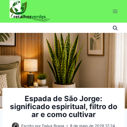
Pular
para
o
Conteúdo
Espada de São Jorge:
significado espiritual, filtro do
ar e como cultivar
Escrito por
Dalva Braga
8 de maio de 2026 17:24