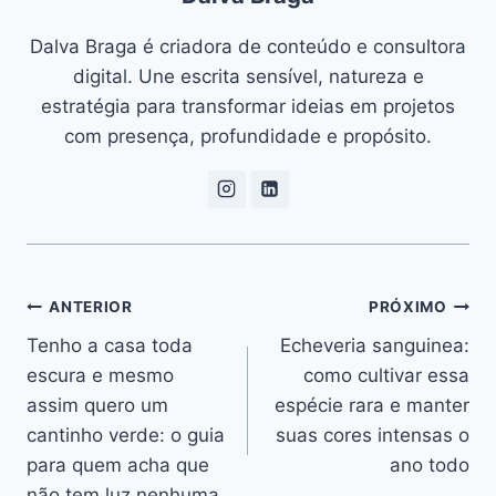
Dalva Braga é criadora de conteúdo e consultora
digital. Une escrita sensível, natureza e
estratégia para transformar ideias em projetos
com presença, profundidade e propósito.
Navegação
ANTERIOR
PRÓXIMO
Tenho a casa toda
Echeveria sanguinea:
de
escura e mesmo
como cultivar essa
Post
assim quero um
espécie rara e manter
cantinho verde: o guia
suas cores intensas o
para quem acha que
ano todo
não tem luz nenhuma