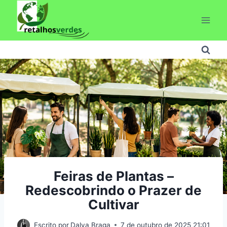
Pular
para
o
Conteúdo
Feiras de Plantas –
Redescobrindo o Prazer de
Cultivar
Escrito por
Dalva Braga
7 de outubro de 2025 21:01