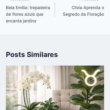
Navegação
Bela Emília: trepadeira
Clívia Aprenda o
de
de flores azuis que
Segredo da Floração
Post
encanta jardins
Posts Similares