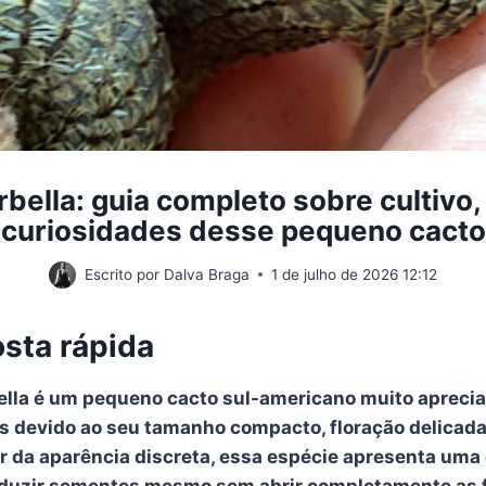
rbella: guia completo sobre cultivo,
curiosidades desse pequeno cacto
Escrito por
Dalva Braga
1 de julho de 2026 12:12
sta rápida
bella é um pequeno cacto sul-americano muito apreci
s devido ao seu tamanho compacto, floração delicada 
r da aparência discreta, essa espécie apresenta uma 
oduzir sementes mesmo sem abrir completamente as 