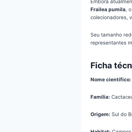
Embora atualment
Frailea pumila
, 
colecionadores, v
Seu tamanho red
representantes m
Ficha técn
Nome científico:
Família:
Cactace
Origem:
Sul do B
Habitat:
Campos a