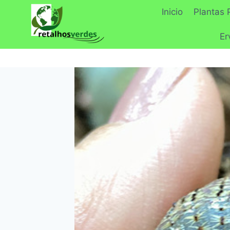
Pular
Inicio
Plantas 
para
o
Er
Conteúdo