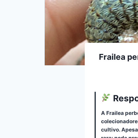
Frailea pe
Respo
A Frailea per
colecionadore
cultivo. Apesa
rara: pode pr