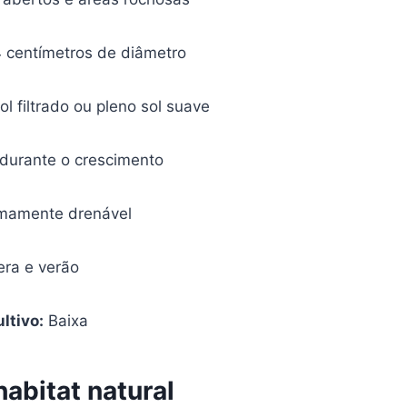
4 centímetros de diâmetro
l filtrado ou pleno sol suave
urante o crescimento
mamente drenável
ra e verão
ltivo:
Baixa
abitat natural