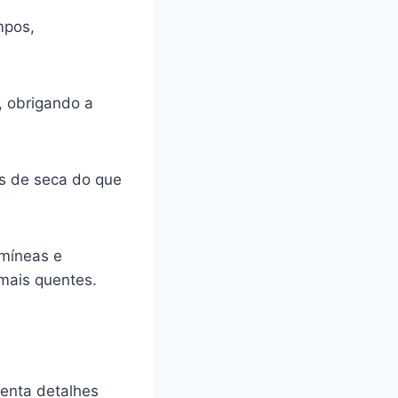
mpos,
, obrigando a
as de seca do que
amíneas e
 mais quentes.
enta detalhes