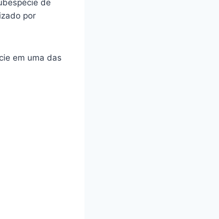
subespécie de
izado por
écie em uma das