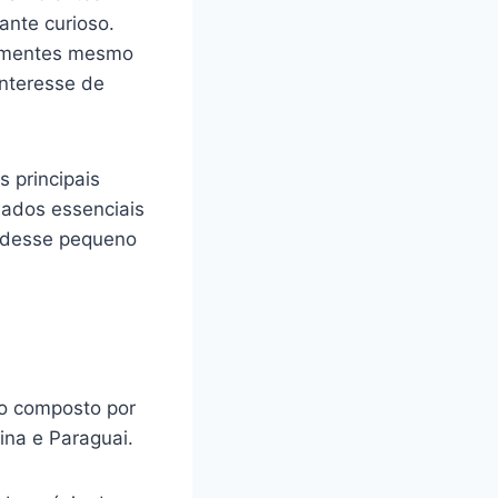
nte curioso.
 sementes mesmo
interesse de
s principais
dados essenciais
m desse pequeno
o composto por
ina e Paraguai.