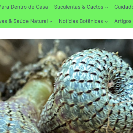
Para Dentro de Casa
Suculentas & Cactos
Cuidado
vas & Saúde Natural
Notícias Botânicas
Artigos