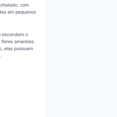
 achatado, com
didas em pequenos
ão escondem o
 flores amarelas.
o, elas possuem
.