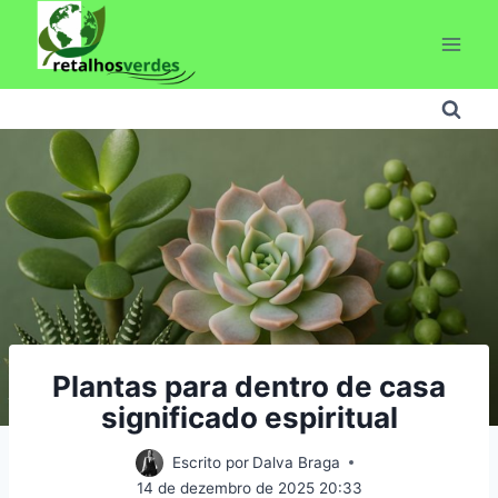
Pular
para
o
Conteúdo
Plantas para dentro de casa
significado espiritual
Escrito por
Dalva Braga
14 de dezembro de 2025 20:33