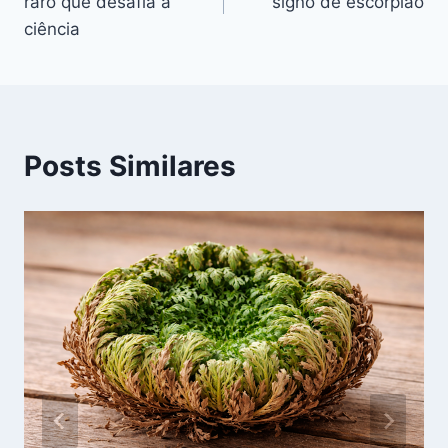
raro que desafia a
signo de escorpião
Post
ciência
Posts Similares