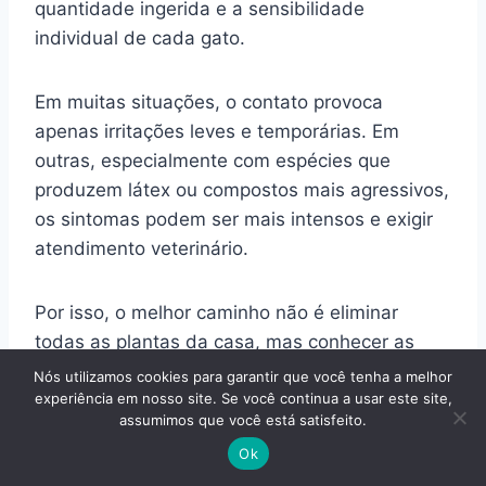
quantidade ingerida e a sensibilidade
individual de cada gato.
Em muitas situações, o contato provoca
apenas irritações leves e temporárias. Em
outras, especialmente com espécies que
produzem látex ou compostos mais agressivos,
os sintomas podem ser mais intensos e exigir
atendimento veterinário.
Por isso, o melhor caminho não é eliminar
todas as plantas da casa, mas conhecer as
características de cada espécie, posicioná-las
Nós utilizamos cookies para garantir que você tenha a melhor
corretamente e observar o comportamento do
experiência em nosso site. Se você continua a usar este site,
assumimos que você está satisfeito.
seu gato. Informação confiável sempre oferece
Ok
mais segurança do que decisões tomadas