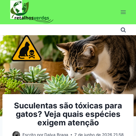
Pular
para
o
Conteúdo
Suculentas são tóxicas para
gatos? Veja quais espécies
exigem atenção
Escrito por
Dalva Braga
7 de junho de 2026 21:58