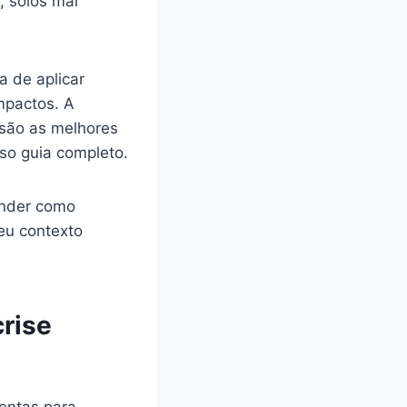
, solos mal
a de aplicar
mpactos. A
 são as melhores
so guia completo.
ender como
eu contexto
rise
lentas para