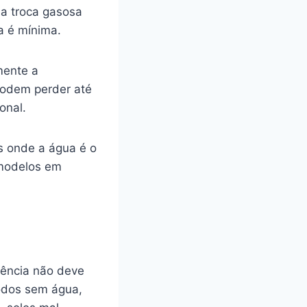
la troca gasosa
a é mínima.
mente a
podem perder até
onal.
s onde a água é o
 modelos em
tência não deve
íodos sem água,