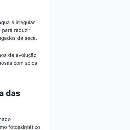
gua é irregular
 para reduzir
ngados de seca.
nos de evolução
hosas com solos
a das
amado
o fotossintético