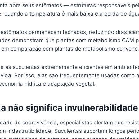
anta abra seus estômatos — estruturas responsáveis pe
e, quando a temperatura é mais baixa e a perda de águ
s estômatos permanecem fechados, reduzindo drastica
studos demonstram que plantas com metabolismo CAM 
em comparação com plantas de metabolismo convenci
na as suculentas extremamente eficientes em ambiente
da vida. Por isso, elas são frequentemente usadas como
economia hídrica e adaptação vegetal.
a não significa invulnerabilidade
dade de sobrevivência, especialistas alertam que resis
om indestrutibilidade. Suculentas suportam longos per