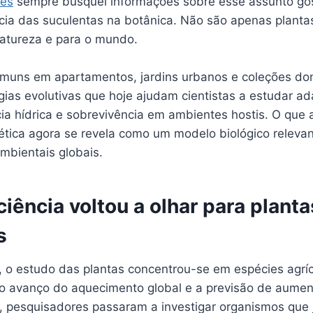
des
sempre busquei informações sobre esse assunto gos
ncia das suculentas na botânica. Não são apenas planta
natureza e para o mundo.
omuns em apartamentos, jardins urbanos e coleções do
gias evolutivas que hoje ajudam cientistas a estudar a
ncia hídrica e sobrevivência em ambientes hostis. O que 
tica agora se revela como um modelo biológico relevan
mbientais globais.
ciência voltou a olhar para planta
s
 o estudo das plantas concentrou-se em espécies agríco
o avanço do aquecimento global e a previsão de aumen
a, pesquisadores passaram a investigar organismos que