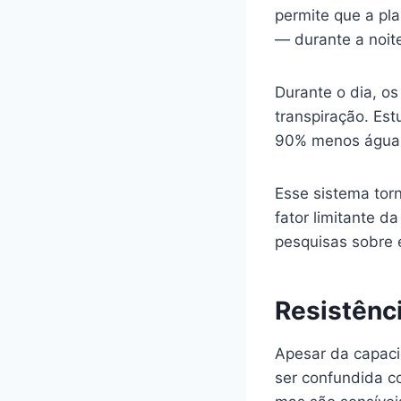
permite que a pl
— durante a noit
Durante o dia, o
transpiração. E
90% menos água 
Esse sistema tor
fator limitante 
pesquisas sobre 
Resistênci
Apesar da capaci
ser confundida c