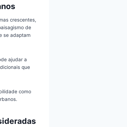
anos
emas crescentes,
 paisagismo de
 e se adaptam
ode ajudar a
dicionais que
abilidade como
urbanos.
sideradas