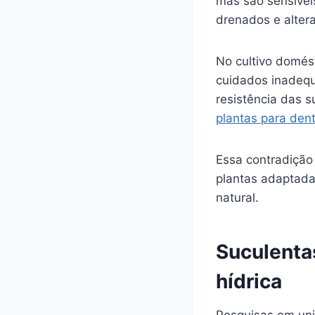
mas são sensívei
drenados e alter
No cultivo domés
cuidados inadequ
resistência das 
plantas para den
Essa contradição
plantas adaptada
natural.
Suculenta
hídrica
Pesquisas em uni