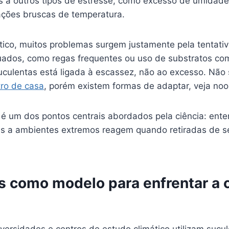
s a outros tipos de estresse, como excesso de umidade
ações bruscas de temperatura.
tico, muitos problemas surgem justamente pela tentativ
ados, como regas frequentes ou uso de substratos co
suculentas está ligada à escassez, não ao excesso. Não
tro de casa
, porém existem formas de adaptar, veja noo
 é um dos pontos centrais abordados pela ciência: ent
s a ambientes extremos reagem quando retiradas de s
s como modelo para enfrentar a c
versidades e centros de estudo climático utilizam sucu