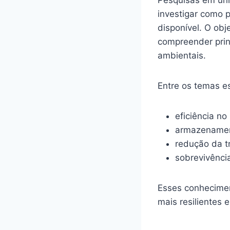
investigar como 
disponível. O obj
compreender prin
ambientais.
Entre os temas e
eficiência n
armazenament
redução da t
sobrevivênci
Esses conhecimen
mais resilientes 