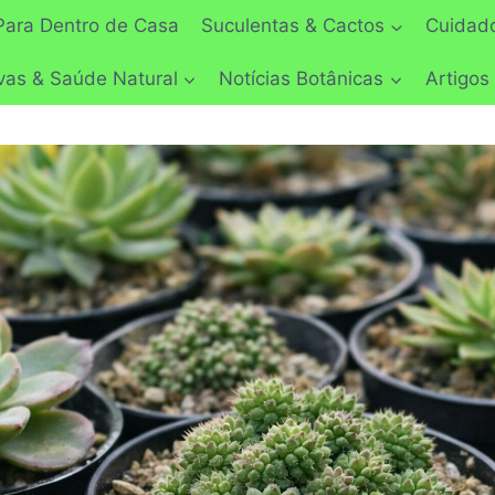
Para Dentro de Casa
Suculentas & Cactos
Cuidado
vas & Saúde Natural
Notícias Botânicas
Artigos