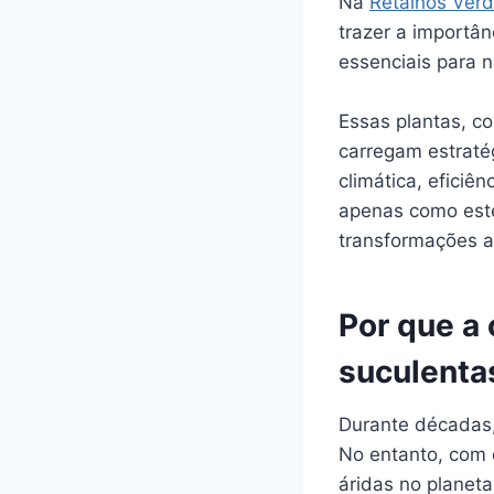
Na
Retalhos Ver
trazer a importâ
essenciais para 
Essas plantas, c
carregam estraté
climática, eficiê
apenas como esté
transformações a
Por que a 
suculenta
Durante décadas,
No entanto, com 
áridas no planet