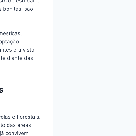
to de estudar e
s bonitas, são
mésticas,
daptação
antes era visto
te diante das
s
las e florestais.
to das áreas
 já convivem