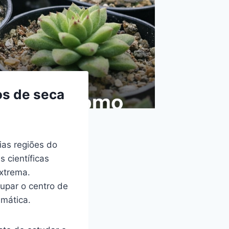
os de seca
ias regiões do
 científicas
xtrema.
upar o centro de
imática.