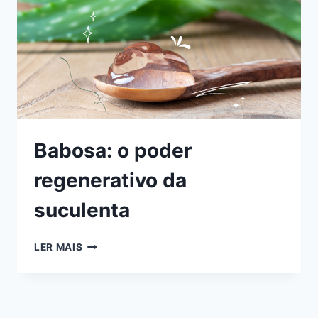
Babosa: o poder
regenerativo da
suculenta
BABOSA:
LER MAIS
O
PODER
REGENERATIVO
DA