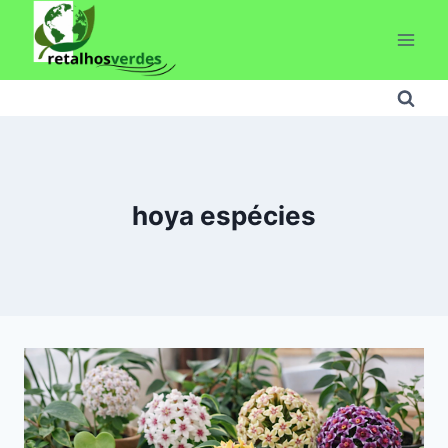
Pular
para
o
Conteúdo
hoya espécies