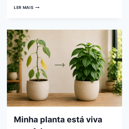
CULTIVO
LER MAIS
INDOOR
CONTROLADO:
COMO
APARTAMENTOS
PEQUENOS
ESTÃO
VIRANDO
JARDINS
VERTICAIS
COM
TECNOLOGIA
SIMPLES
Minha planta está viva