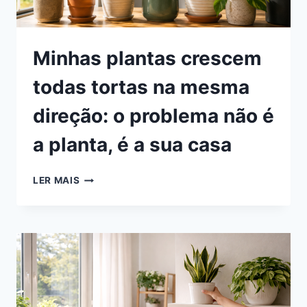
Minhas plantas crescem
todas tortas na mesma
direção: o problema não é
a planta, é a sua casa
MINHAS
LER MAIS
PLANTAS
CRESCEM
TODAS
TORTAS
NA
MESMA
DIREÇÃO:
O
PROBLEMA