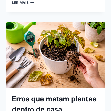
COMO
LER MAIS
SABER
SE
SUA
CASA
TEM
LUZ
SUFICIENTE
PARA
PLANTAS
Erros que matam plantas
dentro de casa