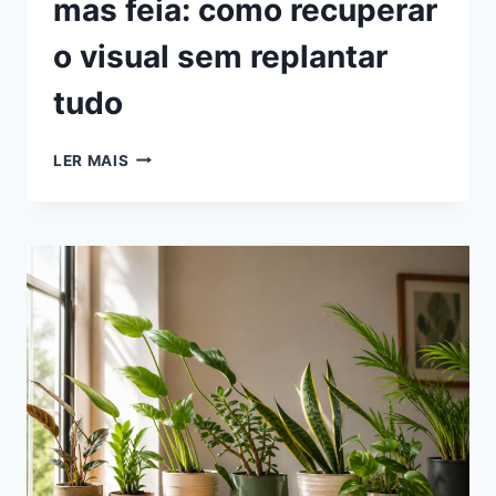
mas feia: como recuperar
o visual sem replantar
tudo
MINHA
LER MAIS
PLANTA
ESTÁ
VIVA
MAS
FEIA:
COMO
RECUPERAR
O
VISUAL
SEM
REPLANTAR
TUDO