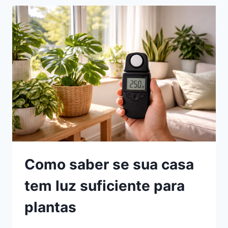
DE
CASA
PARA
GARANTIR
LUZ,
EQUILÍBRIO
E
CRESCIMENTO
SAUDÁVEL
Como saber se sua casa
tem luz suficiente para
plantas