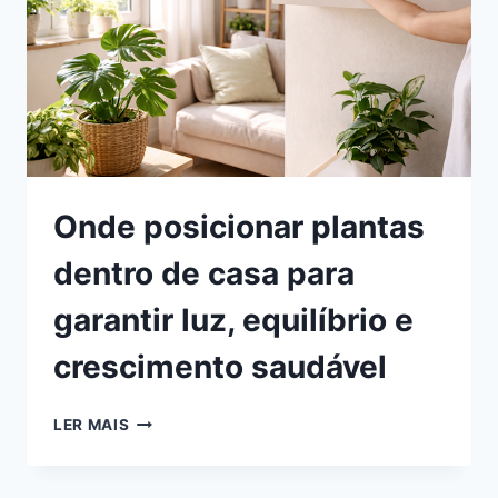
NÃO
É
A
PLANTA,
É
A
SUA
CASA
Onde posicionar plantas
dentro de casa para
garantir luz, equilíbrio e
crescimento saudável
ONDE
LER MAIS
POSICIONAR
PLANTAS
DENTRO