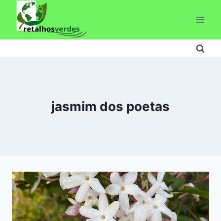
Pular
para
o
Conteúdo
jasmim dos poetas