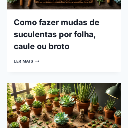
Como fazer mudas de
suculentas por folha,
caule ou broto
COMO
LER MAIS
FAZER
MUDAS
DE
SUCULENTAS
POR
FOLHA,
CAULE
OU
BROTO