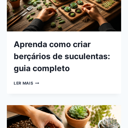
Aprenda como criar
berçários de suculentas:
guia completo
APRENDA
LER MAIS
COMO
CRIAR
BERÇÁRIOS
DE
SUCULENTAS:
GUIA
COMPLETO