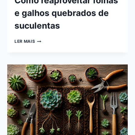
Como reaproveitar folhas
e galhos quebrados de
suculentas
COMO
LER MAIS
REAPROVEITAR
FOLHAS
E
GALHOS
QUEBRADOS
DE
SUCULENTAS