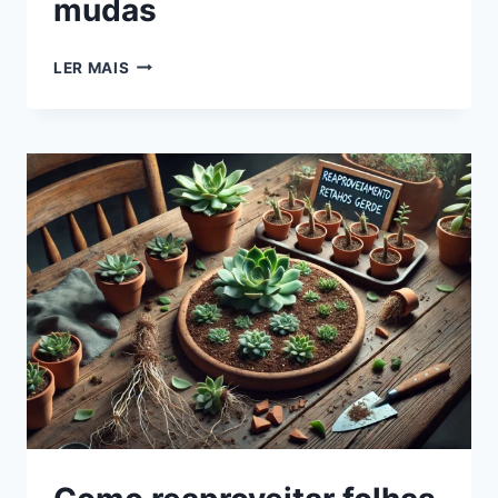
mudas
BERÇÁRIO
LER MAIS
DE
SUCULENTAS:
COMO
MONTAR,
CUIDAR
E
ACOMPANHAR
O
CRESCIMENTO
DAS
SUAS
MUDAS