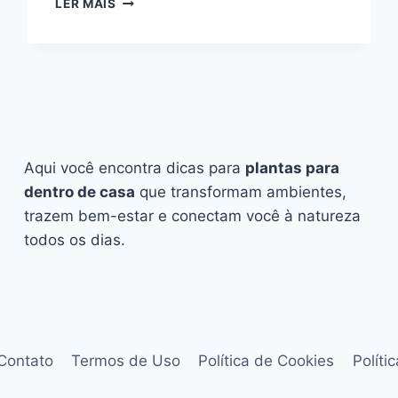
LER MAIS
DO
ANO:
AS
PLANTAS
MAIS
USADAS
PARA
PROTEÇÃO
Aqui você encontra dicas para
plantas para
E
LIMPEZA.
dentro de casa
que transformam ambientes,
trazem bem-estar e conectam você à natureza
todos os dias.
Contato
Termos de Uso
Política de Cookies
Políti