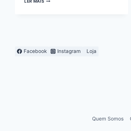
LER MAIS
DE
PROTEÇÃO:
O
QUE
AS
TRADIÇÕES
DIZEM
E
Facebook
Instagram
Loja
O
QUE
REALMENTE
ACONTECE
NO
AMBIENTE
Quem Somos