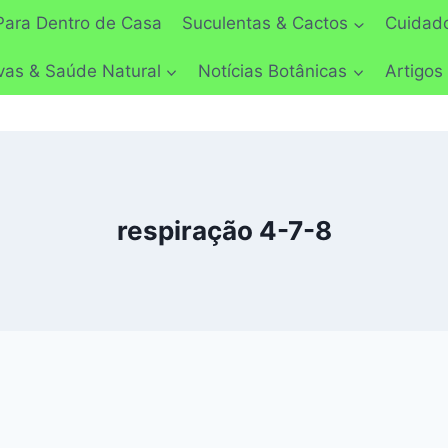
Para Dentro de Casa
Suculentas & Cactos
Cuidado
vas & Saúde Natural
Notícias Botânicas
Artigos
respiração 4-7-8