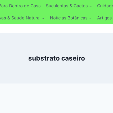
Para Dentro de Casa
Suculentas & Cactos
Cuidado
vas & Saúde Natural
Notícias Botânicas
Artigos
substrato caseiro