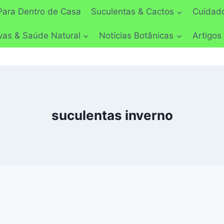
Para Dentro de Casa
Suculentas & Cactos
Cuidado
vas & Saúde Natural
Notícias Botânicas
Artigos
suculentas inverno