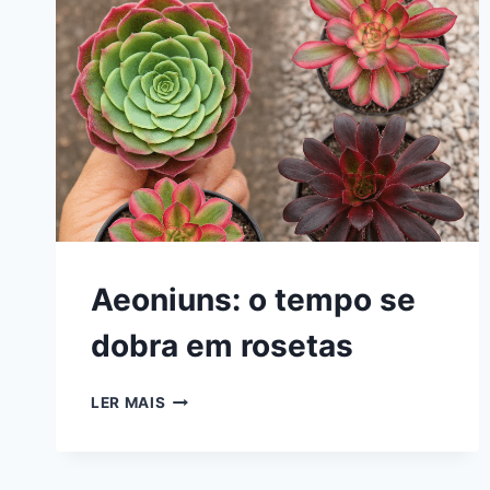
Aeoniuns: o tempo se
dobra em rosetas
AEONIUNS:
LER MAIS
O
TEMPO
SE
DOBRA