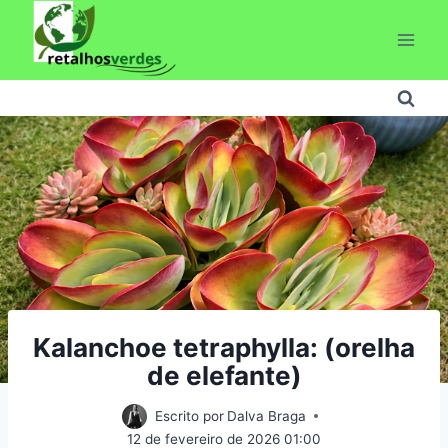
Pular
para
o
Conteúdo
Kalanchoe tetraphylla: (orelha
de elefante)
Escrito por
Dalva Braga
12 de fevereiro de 2026 01:00