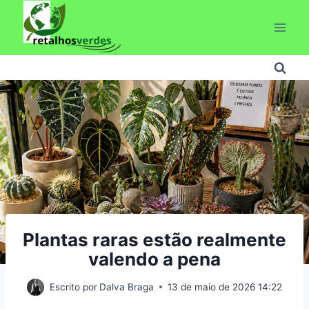
Pular
para
o
Conteúdo
Plantas raras estão realmente
valendo a pena
Escrito por
Dalva Braga
13 de maio de 2026 14:22