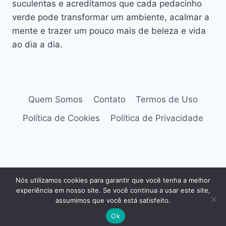
suculentas e acreditamos que cada pedacinho
verde pode transformar um ambiente, acalmar a
mente e trazer um pouco mais de beleza e vida
ao dia a dia.
Quem Somos
Contato
Termos de Uso
Política de Cookies
Política de Privacidade
© 2026 Retalhos Verdes. Botânica prática,
Nós utilizamos cookies para garantir que você tenha a melhor
cultivo consciente e cuidado com plantas em
experiência em nosso site. Se você continua a usar este site,
ambientes reais.
assumimos que você está satisfeito.
Ok