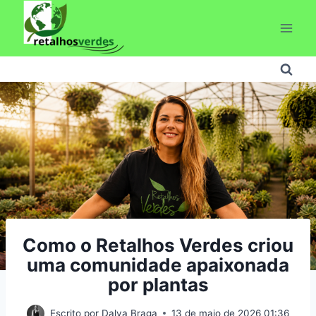
Pular
para
o
Conteúdo
Como o Retalhos Verdes criou
uma comunidade apaixonada
por plantas
Escrito por
Dalva Braga
13 de maio de 2026 01:36