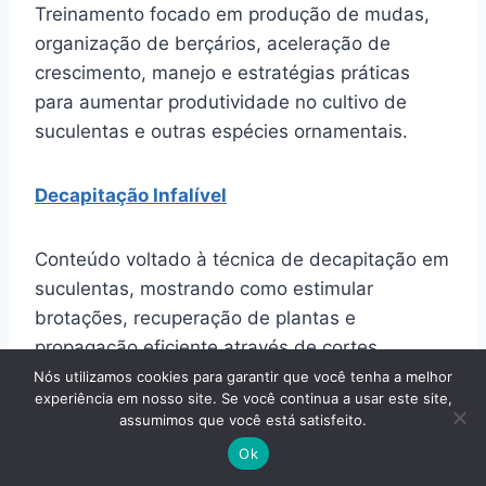
Treinamento focado em produção de mudas,
organização de berçários, aceleração de
crescimento, manejo e estratégias práticas
para aumentar produtividade no cultivo de
suculentas e outras espécies ornamentais.
Decapitação Infalível
Conteúdo voltado à técnica de decapitação em
suculentas, mostrando como estimular
brotações, recuperação de plantas e
propagação eficiente através de cortes
estratégicos e manejo correto pós-decape.
Nós utilizamos cookies para garantir que você tenha a melhor
experiência em nosso site. Se você continua a usar este site,
assumimos que você está satisfeito.
Os cursos passaram a ampliar ainda mais a
Ok
conexão entre conteúdo educativo e