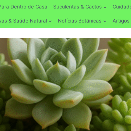
Para Dentro de Casa
Suculentas & Cactos
Cuidado
vas & Saúde Natural
Notícias Botânicas
Artigos