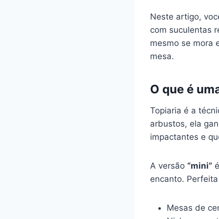
Neste artigo, vo
com suculentas r
mesmo se mora e
mesa.
O que é uma
Topiaria é a técn
arbustos, ela gan
impactantes e qu
A versão
“mini”
é
encanto. Perfeita
Mesas de ce