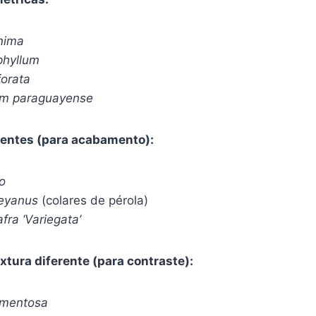
nima
hyllum
forata
um paraguayense
dentes (para acabamento):
o
leyanus
(colares de pérola)
afra ‘Variegata’
extura diferente (para contraste):
omentosa