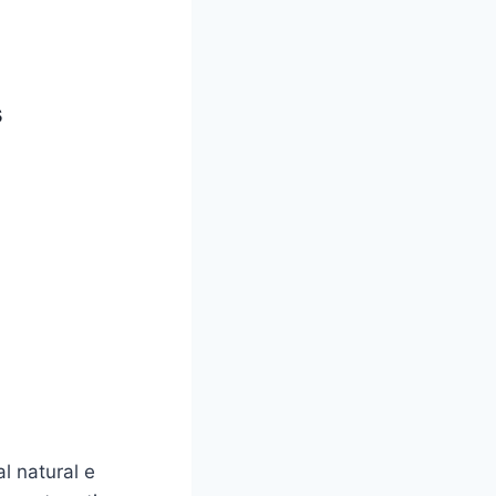
s
l natural e