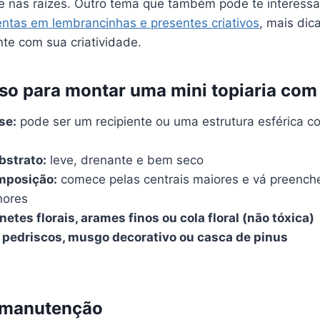
 nas raízes. Outro tema que também pode te interessar
ntas em lembrancinhas e presentes criativos
, mais dic
te com sua criatividade.
so para montar uma mini topiaria com
se:
pode ser um recipiente ou uma estrutura esférica 
bstrato:
leve, drenante e bem seco
mposição:
comece pelas centrais maiores e vá preenc
nores
netes florais, arames finos ou cola floral (não tóxica)
 pedriscos, musgo decorativo ou casca de pinus
 manutenção