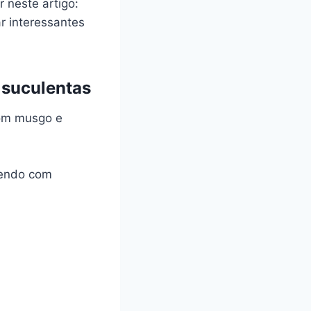
 neste artigo:
ar interessantes
 suculentas
com musgo e
hendo com