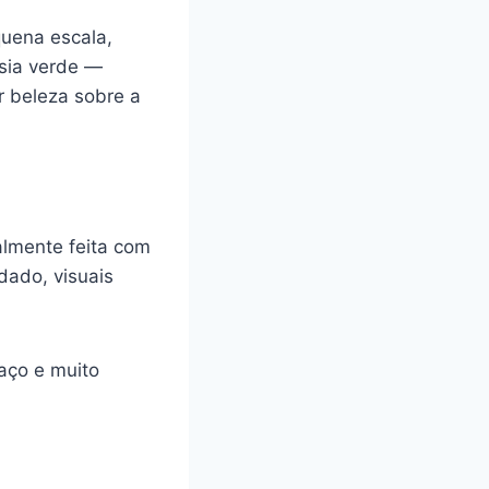
quena escala,
esia verde —
 beleza sobre a
almente feita com
dado, visuais
aço e muito