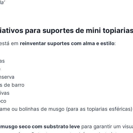
la’
iativos para suportes de mini topiaria
 está em
reinventar suportes com alma e estilo
:
as
e
nserva
s de barro
ivas
oco
ame ou bolinhas de musgo (para as topiarias esféricas)
 musgo seco com substrato leve
para garantir um visua