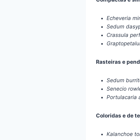
Echeveria mi
Sedum dasyp
Crassula per
Graptopetal
Rasteiras e pen
Sedum burrit
Senecio row
Portulacaria 
Coloridas e de t
Kalanchoe t