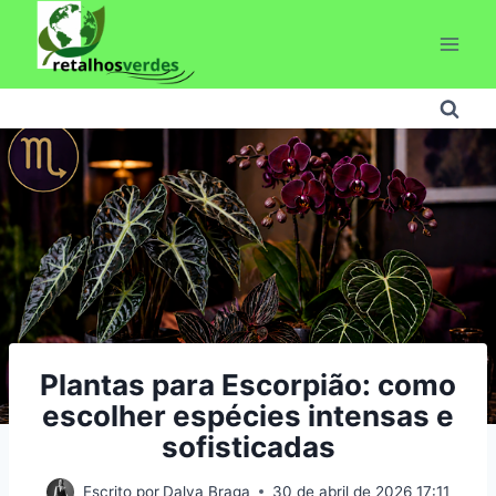
Pular
para
o
Conteúdo
Plantas para Escorpião: como
escolher espécies intensas e
sofisticadas
Escrito por
Dalva Braga
30 de abril de 2026 17:11