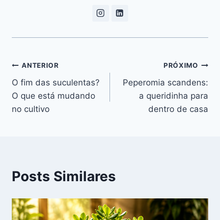
Navegação
ANTERIOR
PRÓXIMO
O fim das suculentas?
Peperomia scandens:
de
O que está mudando
a queridinha para
Post
no cultivo
dentro de casa
Posts Similares