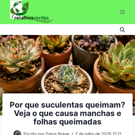
Pular
para
o
Conteúdo
Por que suculentas queimam?
Veja o que causa manchas e
folhas queimadas
Escrito por
Dalva Braga
7 de julho de 2026 11:21