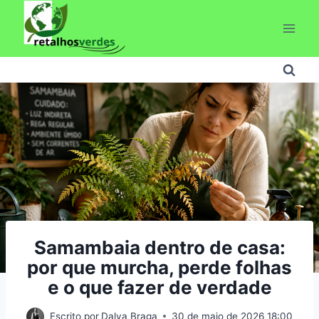
Pular
para
o
Conteúdo
Samambaia dentro de casa:
por que murcha, perde folhas
e o que fazer de verdade
Escrito por
Dalva Braga
30 de maio de 2026 18:00