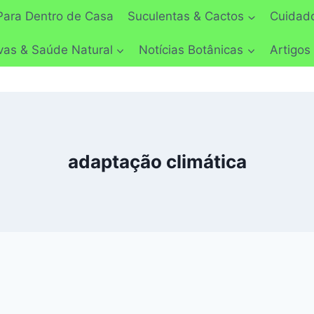
Para Dentro de Casa
Suculentas & Cactos
Cuidado
vas & Saúde Natural
Notícias Botânicas
Artigos
adaptação climática