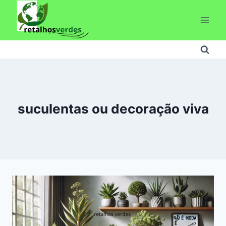
Pular
para
o
Conteúdo
suculentas ou decoração viva