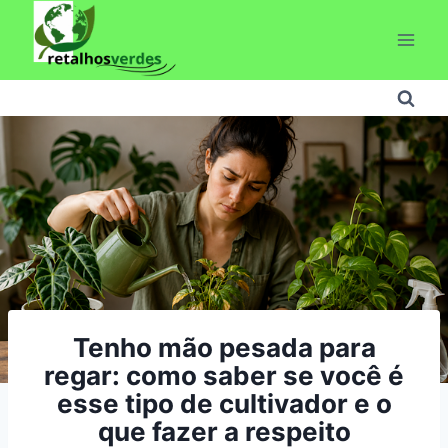
Pular
para
o
Conteúdo
Tenho mão pesada para
regar: como saber se você é
esse tipo de cultivador e o
que fazer a respeito